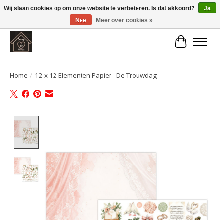
Wij slaan cookies op om onze website te verbeteren. Is dat akkoord?
Ja
Nee
Meer over cookies »
Large selection of products and fast shipping!
Winkelwa
Home
/
12 x 12 Elementen Papier - De Trouwdag
Product image slideshow Items