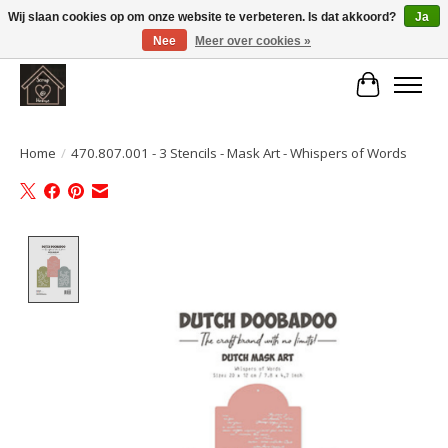
Wij slaan cookies op om onze website te verbeteren. Is dat akkoord?
Ja
Nee
Meer over cookies »
Large selection of products and fast shipping!
Winkelwa
Home
/
470.807.001 - 3 Stencils - Mask Art - Whispers of Words
Product image slideshow Items