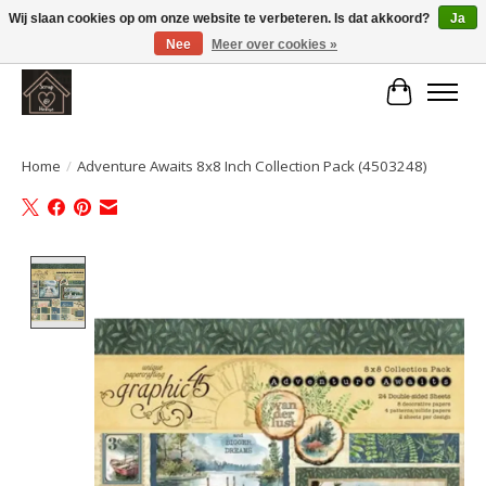
Wij slaan cookies op om onze website te verbeteren. Is dat akkoord?
Ja
Nee
Meer over cookies »
Large selection of products and fast shipping!
Winkelwa
Home
/
Adventure Awaits 8x8 Inch Collection Pack (4503248)
Product image slideshow Items