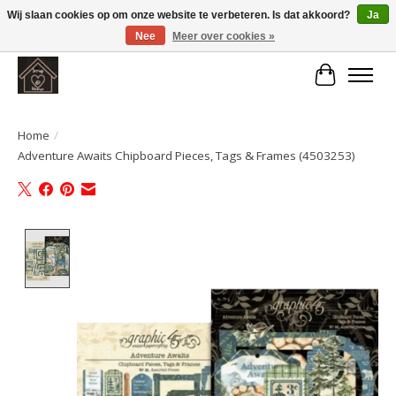
Wij slaan cookies op om onze website te verbeteren. Is dat akkoord?
Ja
Nee
Meer over cookies »
Large selection of products and fast shipping!
Winkelwa
Home
/
Adventure Awaits Chipboard Pieces, Tags & Frames (4503253)
Product image slideshow Items