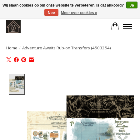
Wij slaan cookies op om onze website te verbeteren. Is dat akkoord?
Ja
Nee
Meer over cookies »
Large selection of products and fast shipping!
Winkelwa
Home
/
Adventure Awaits Rub-on Transfers (4503254)
Product image slideshow Items