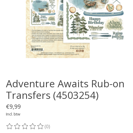
Adventure Awaits Rub-on
Transfers (4503254)
€9,99
Incl. btw
(0)
De beoordeling van dit product is
0
van de 5