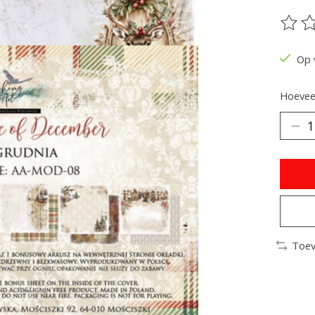
De be
Op 
Hoeveel
Toev