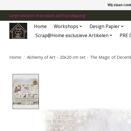
Wij slaan coo
Large selection of products and fast shipping!
Home
Workshops
Design Papier
Scrap@Home exclusieve Artikelen
PRE 
Home
/
Alchemy of Art - 20x20 cm set - The Magic of Decem
Product image slideshow Items