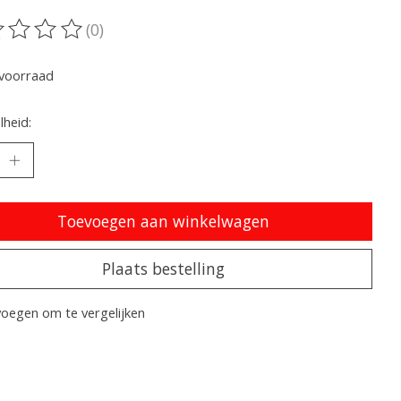
(0)
oordeling van dit product is
0
van de 5
voorraad
heid:
Toevoegen aan winkelwagen
Plaats bestelling
oegen om te vergelijken