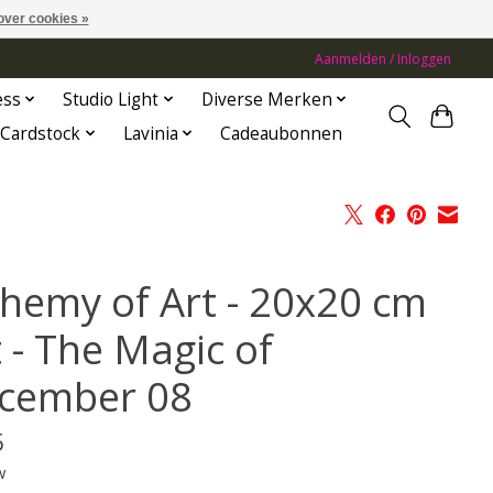
over cookies »
Aanmelden / Inloggen
ess
Studio Light
Diverse Merken
Cardstock
Lavinia
Cadeaubonnen
chemy of Art - 20x20 cm
 - The Magic of
cember 08
5
w