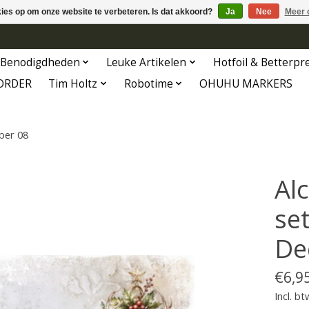
kies op om onze website te verbeteren. Is dat akkoord?
Ja
Nee
Meer 
Benodigdheden
Leuke Artikelen
Hotfoil & Betterpr
ORDER
Tim Holtz
Robotime
OHUHU MARKERS
ber 08
Al
set
De
€6,9
Incl. bt