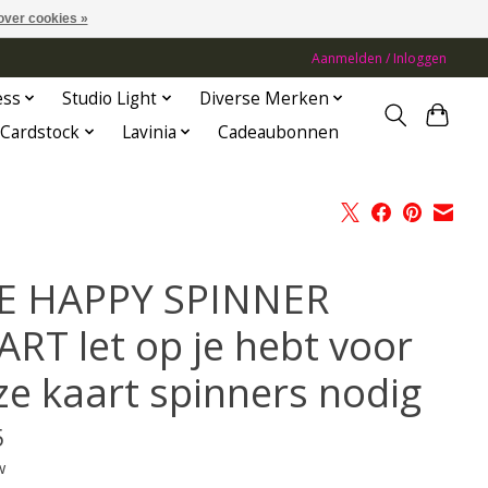
over cookies »
Aanmelden / Inloggen
ess
Studio Light
Diverse Merken
Cardstock
Lavinia
Cadeaubonnen
E HAPPY SPINNER
ART let op je hebt voor
ze kaart spinners nodig
5
w