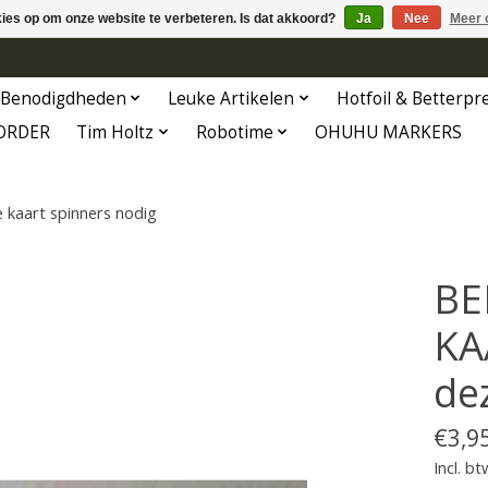
kies op om onze website te verbeteren. Is dat akkoord?
Ja
Nee
Meer 
Benodigdheden
Leuke Artikelen
Hotfoil & Betterpr
ORDER
Tim Holtz
Robotime
OHUHU MARKERS
kaart spinners nodig
BE
KA
de
€3,9
Incl. bt