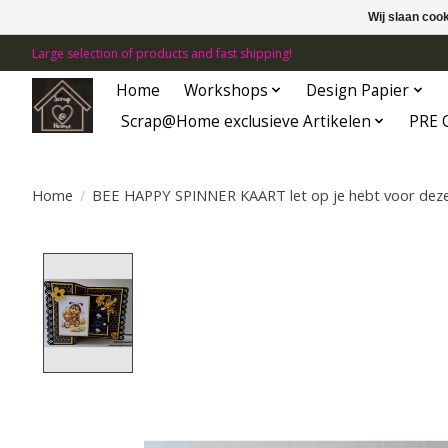
Wij slaan coo
Large selection of products and fast shipping!
Home
Workshops
Design Papier
Scrap@Home exclusieve Artikelen
PRE 
Home
/
BEE HAPPY SPINNER KAART let op je hebt voor deze 
Product image slideshow Items