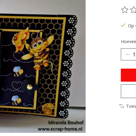
De be
Op 
Hoeveel
Toev