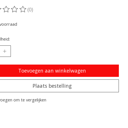
(0)
oordeling van dit product is
0
van de 5
voorraad
heid:
Toevoegen aan winkelwagen
Plaats bestelling
oegen om te vergelijken