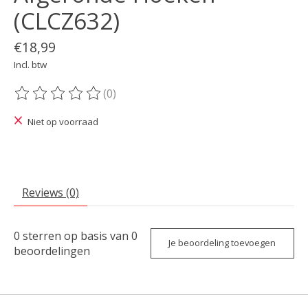
(CLCZ632)
€18,99
Incl. btw
(0)
De beoordeling van dit product is
0
van de 5
Niet op voorraad
Reviews (0)
0
sterren op basis van
0
Je beoordeling toevoegen
beoordelingen