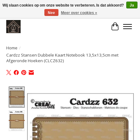
Wij slaan cookies op om onze website te verbeteren. Is dat akkoord?
Ja
Nee
Meer over cookies »
Large selection of products and fast shipping!
Winkelwa
Home
/
Cardzz Stansen Dubbele Kaart Notebook 13,5x13,5cm met
Afgeronde Hoeken (CLCZ632)
Product image slideshow Items