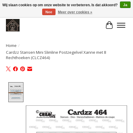
Wij slaan cookies op om onze website te verbeteren. Is dat akkoord?
Ja
Nee
Meer over cookies »
Large selection of products and fast shipping!
Winkelwa
Home
/
Cardzz Stansen Mini Slimline Postzegelvel Xanne met 8
Rechthoeken (CLCZ464)
Product image slideshow Items