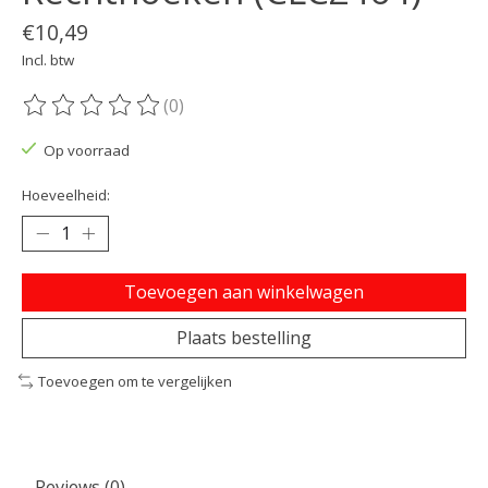
€10,49
Incl. btw
(0)
De beoordeling van dit product is
0
van de 5
Op voorraad
Hoeveelheid:
Toevoegen aan winkelwagen
Plaats bestelling
Toevoegen om te vergelijken
Reviews (0)