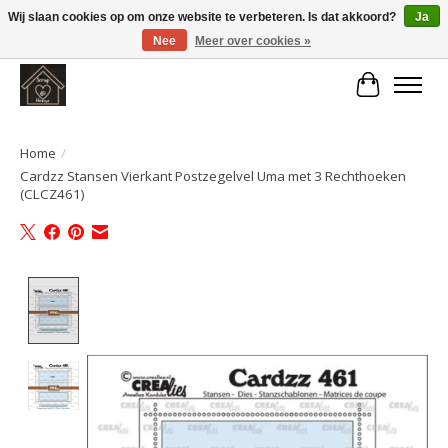
Wij slaan cookies op om onze website te verbeteren. Is dat akkoord?
Ja
Nee
Meer over cookies »
Large selection of products and fast shipping!
Winkelwa
Home
/
Cardzz Stansen Vierkant Postzegelvel Uma met 3 Rechthoeken
(CLCZ461)
Product image slideshow Items