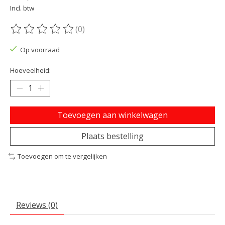
Incl. btw
(0)
De beoordeling van dit product is
0
van de 5
Op voorraad
Hoeveelheid:
Toevoegen aan winkelwagen
Plaats bestelling
Toevoegen om te vergelijken
Reviews (0)