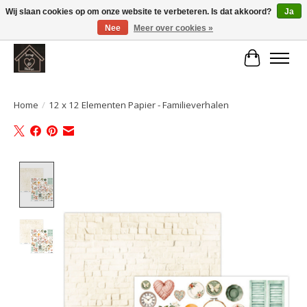
Wij slaan cookies op om onze website te verbeteren. Is dat akkoord?
Ja
Nee
Meer over cookies »
Large selection of products and fast shipping!
Winkelwa
Home
/
12 x 12 Elementen Papier - Familieverhalen
Product image slideshow Items