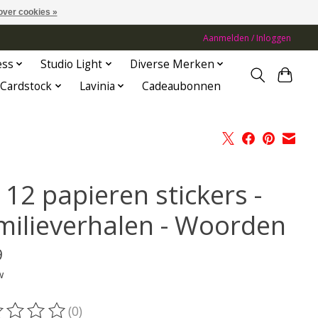
over cookies »
Aanmelden / Inloggen
ess
Studio Light
Diverse Merken
Cardstock
Lavinia
Cadeaubonnen
 12 papieren stickers -
milieverhalen - Woorden
9
w
(0)