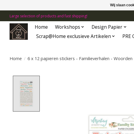
Wij slaan coo
Large selection of products and fast shipping!
Home
Workshops
Design Papier
Scrap@Home exclusieve Artikelen
PRE 
Home
/
6 x 12 papieren stickers - Familieverhalen - Woorden
Product image slideshow Items