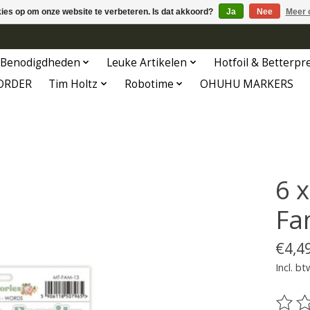
kies op om onze website te verbeteren. Is dat akkoord?
Ja
Nee
Meer 
Benodigdheden
Leuke Artikelen
Hotfoil & Betterpr
ORDER
Tim Holtz
Robotime
OHUHU MARKERS
6 x
Fa
€4,4
Incl. bt