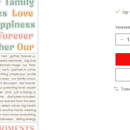
De be
Op 
Hoeveel
Toev