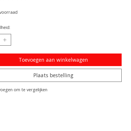
oordeling van dit product is
0
van de 5
voorraad
heid:
Toevoegen aan winkelwagen
Plaats bestelling
oegen om te vergelijken