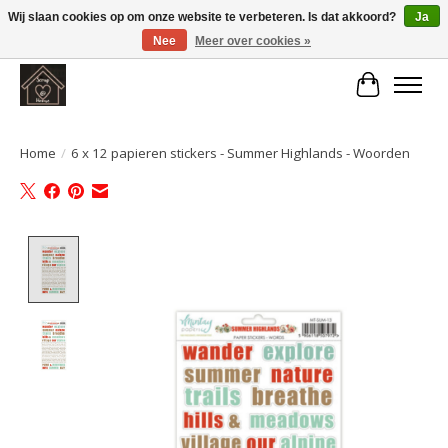
Wij slaan cookies op om onze website te verbeteren. Is dat akkoord?
Ja
Nee
Meer over cookies »
Large selection of products and fast shipping!
Winkelwa
Home
/
6 x 12 papieren stickers - Summer Highlands - Woorden
Product image slideshow Items