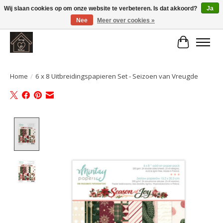
Wij slaan cookies op om onze website te verbeteren. Is dat akkoord?
Ja
Nee
Meer over cookies »
Large selection of products and fast shipping!
Winkelwa
Home
/
6 x 8 Uitbreidingspapieren Set - Seizoen van Vreugde
Product image slideshow Items