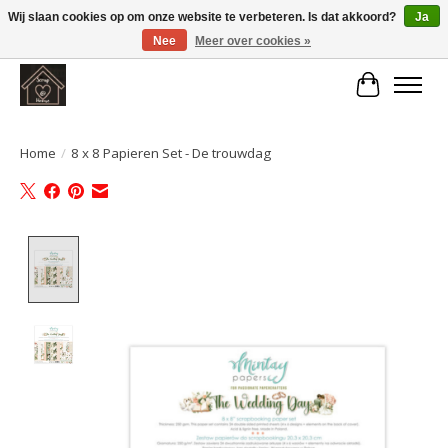
Wij slaan cookies op om onze website te verbeteren. Is dat akkoord?
Ja
Nee
Meer over cookies »
Large selection of products and fast shipping!
Winkelwa
Home
/
8 x 8 Papieren Set - De trouwdag
Product image slideshow Items