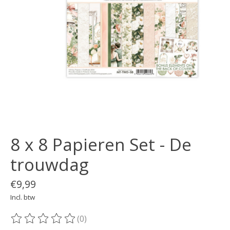
8 x 8 Papieren Set - De
trouwdag
€9,99
Incl. btw
(0)
De beoordeling van dit product is
0
van de 5