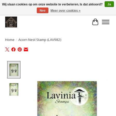
Wij slaan cookies op om onze website te verbeteren. Is dat akkoord?
Ja
Nee
Meer over cookies »
Large selection of products and fast shipping!
Winkelwa
Home
/
Acorn Nest Stamp (LAV982)
Product image slideshow Items