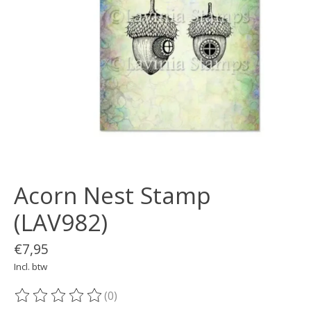
Acorn Nest Stamp
(LAV982)
€7,95
Incl. btw
(0)
De beoordeling van dit product is
0
van de 5