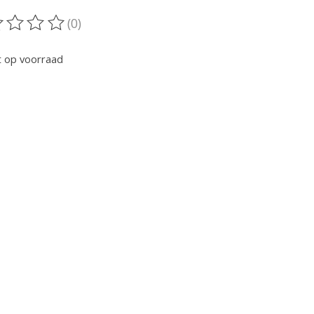
(0)
oordeling van dit product is
0
van de 5
t op voorraad