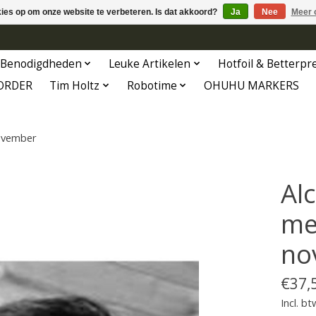
kies op om onze website te verbeteren. Is dat akkoord?
Ja
Nee
Meer 
Benodigdheden
Leuke Artikelen
Hotfoil & Betterpr
ORDER
Tim Holtz
Robotime
OHUHU MARKERS
november
Al
me
no
€37,
Incl. bt