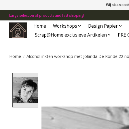
Wij slaan coo
Large selection of products and fast shipping!
Home
Workshops
Design Papier
Scrap@Home exclusieve Artikelen
PRE 
Home
/
Alcohol inkten workshop met Jolanda De Ronde 22 
Product image slideshow Items