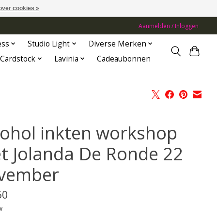
over cookies »
Aanmelden / Inloggen
ess
Studio Light
Diverse Merken
Cardstock
Lavinia
Cadeaubonnen
cohol inkten workshop
t Jolanda De Ronde 22
vember
50
w