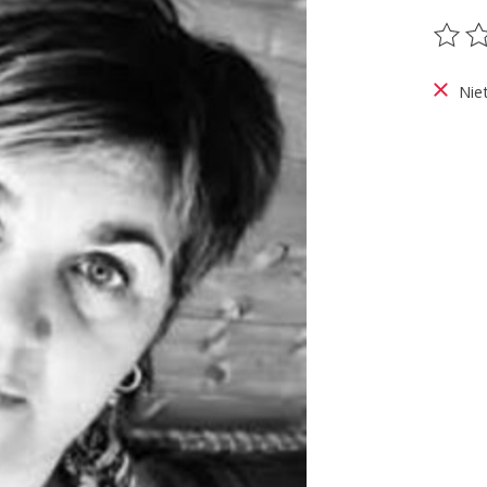
De be
Nie