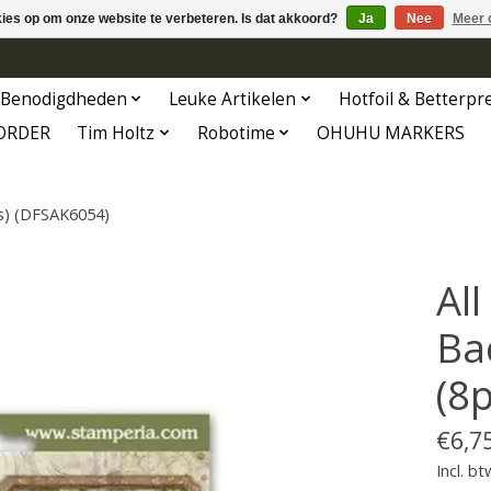
kies op om onze website te verbeteren. Is dat akkoord?
Ja
Nee
Meer 
Benodigdheden
Leuke Artikelen
Hotfoil & Betterpr
ORDER
Tim Holtz
Robotime
OHUHU MARKERS
cs) (DFSAK6054)
Al
Ba
(8
€6,7
Incl. bt