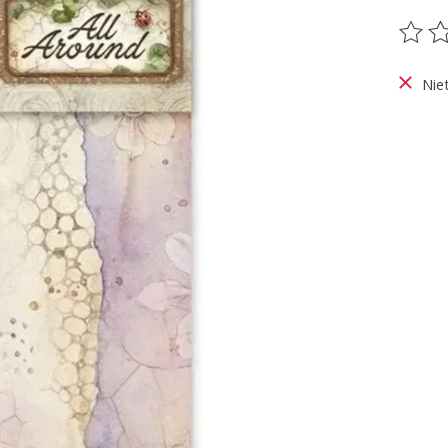
De be
Nie