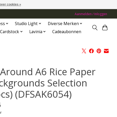
over cookies »
Aanmelden / Inloggen
ess
Studio Light
Diverse Merken
Cardstock
Lavinia
Cadeaubonnen
l Around A6 Rice Paper
ckgrounds Selection
pcs) (DFSAK6054)
5
w