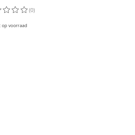
(0)
oordeling van dit product is
0
van de 5
t op voorraad