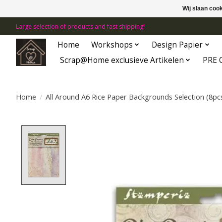
Wij slaan coo
Large selection of products and fast shipping!
Home
Workshops
Design Papier
Scrap@Home exclusieve Artikelen
PRE 
Home
/
All Around A6 Rice Paper Backgrounds Selection (8p
Product image slideshow Items