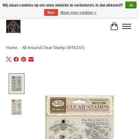
Wij slaan cookies op om onze website te verbeteren. Is dat akkoord?
Ja
Nee
Meer over cookies »
Large selection of products and fast shipping!
Winkelwa
Home
/
All Around Clear Stamp (WTK241)
Product image slideshow Items