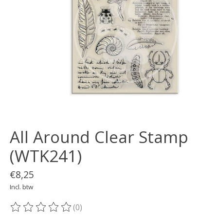
All Around Clear Stamp
(WTK241)
€8,25
Incl. btw
(0)
De beoordeling van dit product is
0
van de 5