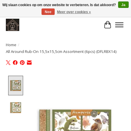
Wij slaan cookies op om onze website te verbeteren. Is dat akkoord?
Ja
Nee
Meer over cookies »
Large selection of products and fast shipping!
Winkelwa
Home
/
All Around Rub-On 15,5x15,5cm Assortment (6pcs) (DFLRBX14)
Product image slideshow Items