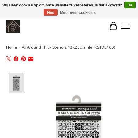
Wij slaan cookies op om onze website te verbeteren. Is dat akkoord?
Ja
Nee
Meer over cookies »
Large selection of products and fast shipping!
Winkelwa
Home
/
All Around Thick Stencils 12x25cm Tile (KSTDL160)
Product image slideshow Items