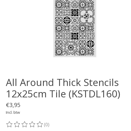
All Around Thick Stencils
12x25cm Tile (KSTDL160)
€3,95
Incl. btw
(0)
De beoordeling van dit product is
0
van de 5