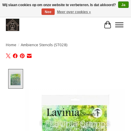
Wij slaan cookies op om onze website te verbeteren. Is dat akkoord?
Ja
Nee
Meer over cookies »
Large selection of products and fast shipping!
Winkelwa
Home
/
Ambience Stencils (ST028)
Product image slideshow Items