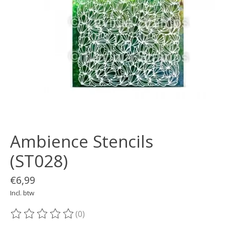
Ambience Stencils
(ST028)
€6,99
Incl. btw
(0)
De beoordeling van dit product is
0
van de 5