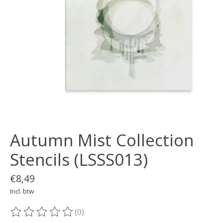
Autumn Mist Collection
Stencils (LSSS013)
€8,49
Incl. btw
(0)
De beoordeling van dit product is
0
van de 5