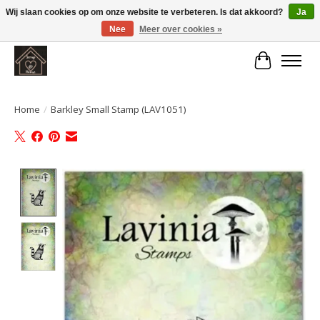
Wij slaan cookies op om onze website te verbeteren. Is dat akkoord?
Ja
Nee
Meer over cookies »
Large selection of products and fast shipping!
Winkelwa
Home
/
Barkley Small Stamp (LAV1051)
Product image slideshow Items