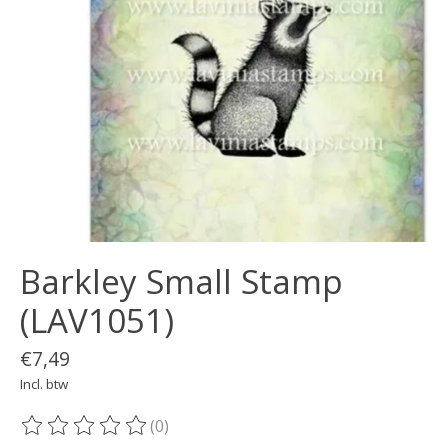
Barkley Small Stamp
(LAV1051)
€7,49
Incl. btw
(0)
De beoordeling van dit product is
0
van de 5