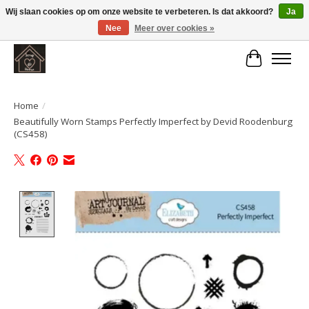
Wij slaan cookies op om onze website te verbeteren. Is dat akkoord?
Ja
Nee
Meer over cookies »
Large selection of products and fast shipping!
Winkelwa
Home
/
Beautifully Worn Stamps Perfectly Imperfect by Devid Roodenburg
(CS458)
Product image slideshow Items