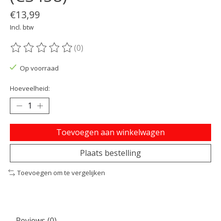
€13,99
Incl. btw
(0)
De beoordeling van dit product is
0
van de 5
Op voorraad
Hoeveelheid:
Toevoegen aan winkelwagen
Plaats bestelling
Toevoegen om te vergelijken
Reviews (0)