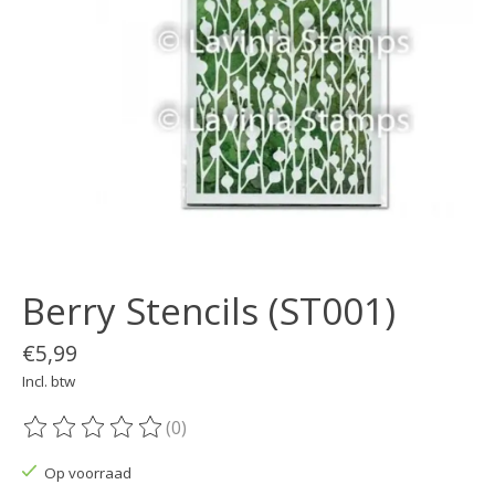
Berry Stencils (ST001)
€5,99
Incl. btw
(0)
De beoordeling van dit product is
0
van de 5
Op voorraad