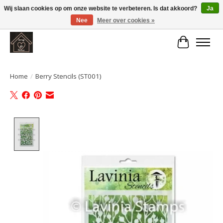
Wij slaan cookies op om onze website te verbeteren. Is dat akkoord?
Ja
Nee
Meer over cookies »
Large selection of products and fast shipping!
Winkelwa
Home
/
Berry Stencils (ST001)
Product image slideshow Items