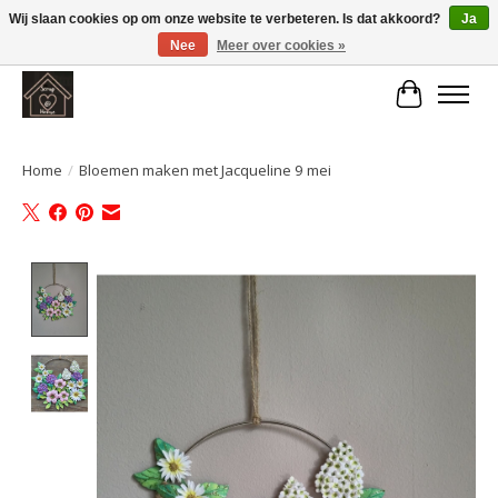
Wij slaan cookies op om onze website te verbeteren. Is dat akkoord?
Ja
Nee
Meer over cookies »
Large selection of products and fast shipping!
Winkelwa
Home
/
Bloemen maken met Jacqueline 9 mei
Product image slideshow Items