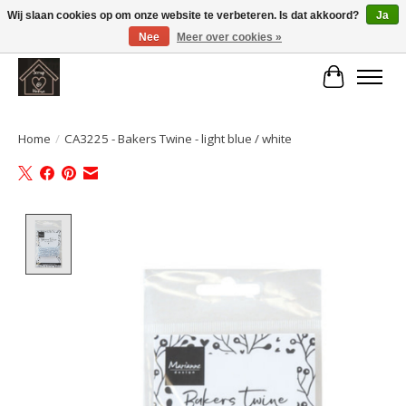
Wij slaan cookies op om onze website te verbeteren. Is dat akkoord?
Ja
Nee
Meer over cookies »
Large selection of products and fast shipping!
Winkelwa
Home
/
CA3225 - Bakers Twine - light blue / white
Product image slideshow Items