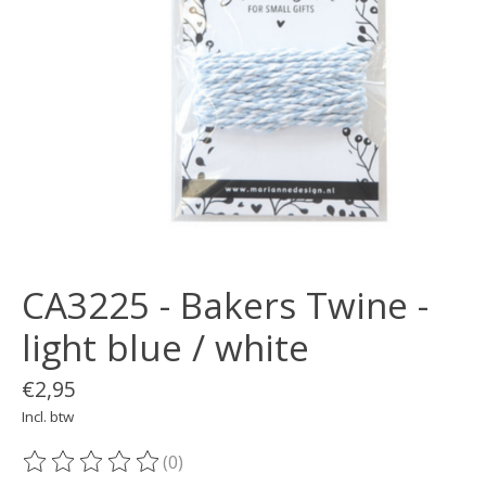
CA3225 - Bakers Twine -
light blue / white
€2,95
Incl. btw
(0)
De beoordeling van dit product is
0
van de 5