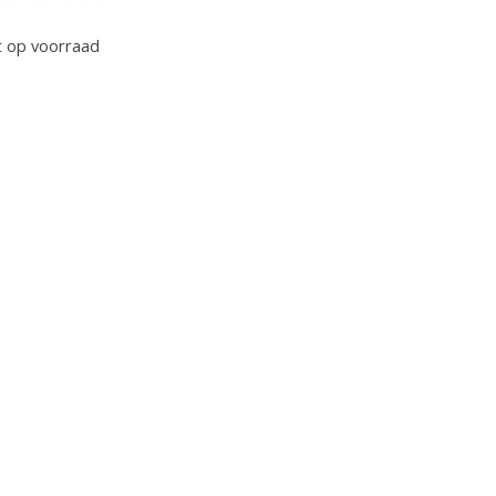
oordeling van dit product is
0
van de 5
t op voorraad