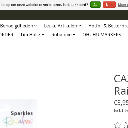
kies op om onze website te verbeteren. Is dat akkoord?
Ja
Nee
Meer 
Benodigdheden
Leuke Artikelen
Hotfoil & Betterpr
ORDER
Tim Holtz
Robotime
OHUHU MARKERS
CA
Ra
€3,9
Incl. bt