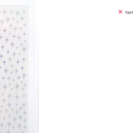
De be
Nie