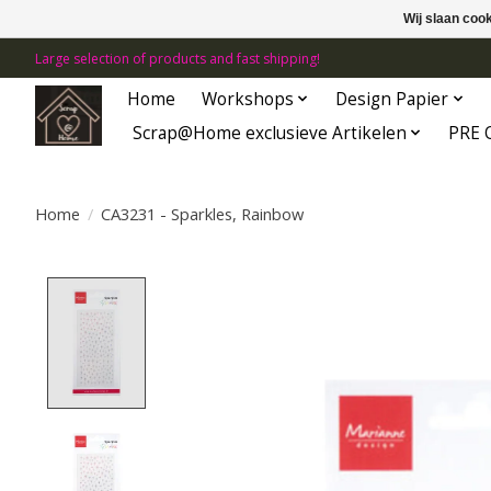
Wij slaan coo
Large selection of products and fast shipping!
Home
Workshops
Design Papier
Scrap@Home exclusieve Artikelen
PRE 
Home
/
CA3231 - Sparkles, Rainbow
Product image slideshow Items