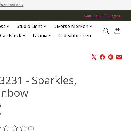
over cookies »
Aanmelden / Inloggen
ess
Studio Light
Diverse Merken
Cardstock
Lavinia
Cadeaubonnen
3231 - Sparkles,
inbow
5
w
(0)