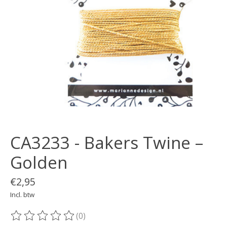
CA3233 - Bakers Twine –
Golden
€2,95
Incl. btw
(0)
De beoordeling van dit product is
0
van de 5