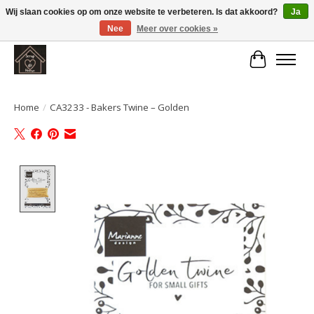
Wij slaan cookies op om onze website te verbeteren. Is dat akkoord?
Ja
Nee
Meer over cookies »
Large selection of products and fast shipping!
Winkelwa
Home
/
CA3233 - Bakers Twine – Golden
Product image slideshow Items