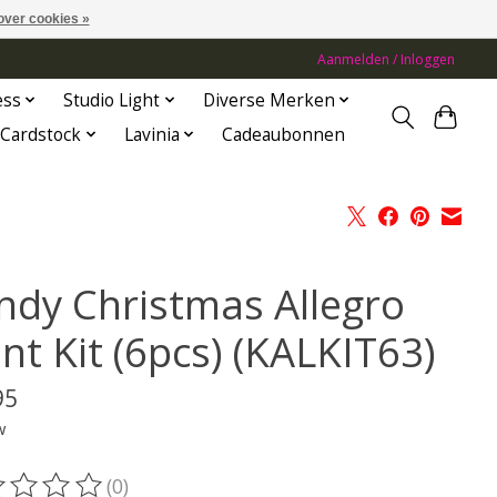
over cookies »
Aanmelden / Inloggen
ess
Studio Light
Diverse Merken
Cardstock
Lavinia
Cadeaubonnen
ndy Christmas Allegro
nt Kit (6pcs) (KALKIT63)
95
w
(0)