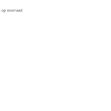
oordeling van dit product is
0
van de 5
t op voorraad