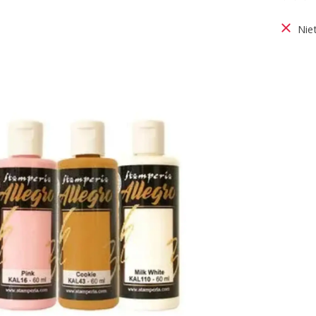
De be
Nie