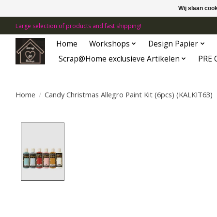
Wij slaan coo
Large selection of products and fast shipping!
Home
Workshops
Design Papier
Scrap@Home exclusieve Artikelen
PRE 
Home
/
Candy Christmas Allegro Paint Kit (6pcs) (KALKIT63)
Product image slideshow Items