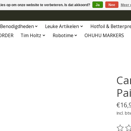
kies op om onze website te verbeteren. Is dat akkoord?
Ja
Nee
Meer 
Benodigdheden
Leuke Artikelen
Hotfoil & Betterpr
ORDER
Tim Holtz
Robotime
OHUHU MARKERS
Ca
Pai
€16,
Incl. bt