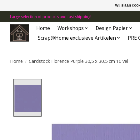
Wij slaan coo
Large selection of products and fast shipping!
Home
Workshops
Design Papier
Scrap@Home exclusieve Artikelen
PRE 
Home
/
Cardstock Florence Purple 30,5 x 30,5 cm 10 vel
Product image slideshow Items