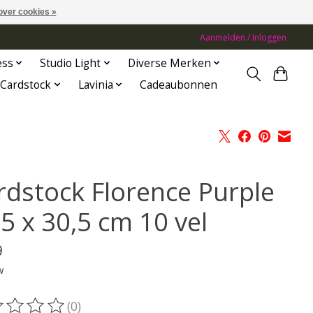
over cookies »
Aanmelden / Inloggen
ess
Studio Light
Diverse Merken
Cardstock
Lavinia
Cadeaubonnen
rdstock Florence Purple
5 x 30,5 cm 10 vel
9
w
(0)