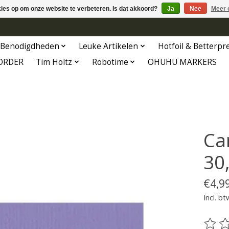
kies op om onze website te verbeteren. Is dat akkoord?
Ja
Nee
Meer 
Benodigdheden
Leuke Artikelen
Hotfoil & Betterpr
ORDER
Tim Holtz
Robotime
OHUHU MARKERS
Ca
30,
€4,9
Incl. bt