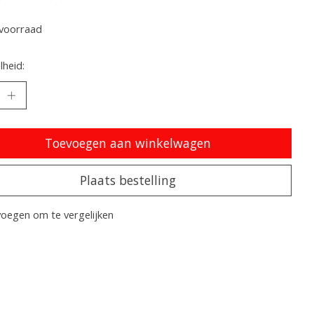
oordeling van dit product is
0
van de 5
voorraad
heid:
Toevoegen aan winkelwagen
Plaats bestelling
oegen om te vergelijken