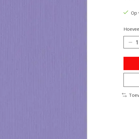
De be
Op 
Hoeveel
Toev