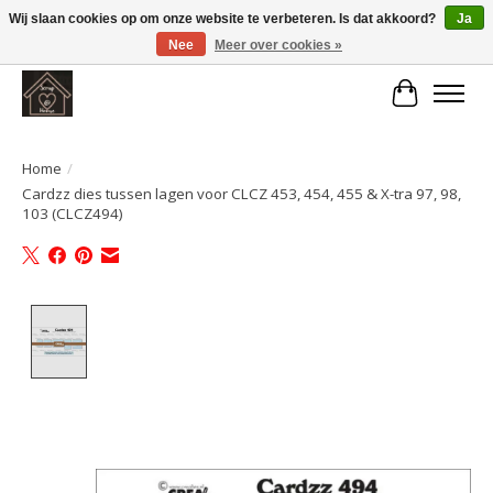
Wij slaan cookies op om onze website te verbeteren. Is dat akkoord?
Ja
Nee
Meer over cookies »
Large selection of products and fast shipping!
Winkelwa
Home
/
Cardzz dies tussen lagen voor CLCZ 453, 454, 455 & X-tra 97, 98,
103 (CLCZ494)
Product image slideshow Items