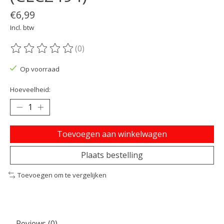
€6,99
Incl. btw
(0)
De beoordeling van dit product is
0
van de 5
Op voorraad
Hoeveelheid:
Toevoegen aan winkelwagen
Plaats bestelling
Toevoegen om te vergelijken
Reviews (0)