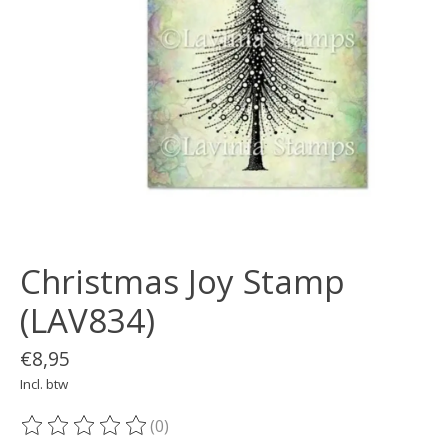
Christmas Joy Stamp
(LAV834)
€8,95
Incl. btw
(0)
De beoordeling van dit product is
0
van de 5