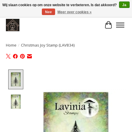
Wij slaan cookies op om onze website te verbeteren. Is dat akkoord?
Ja
Nee
Meer over cookies »
Large selection of products and fast shipping!
Winkelwa
Home
/
Christmas Joy Stamp (LAV834)
Product image slideshow Items