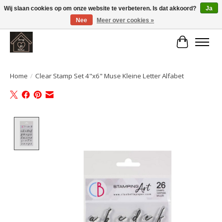
Wij slaan cookies op om onze website te verbeteren. Is dat akkoord?
Ja
Nee
Meer over cookies »
Large selection of products and fast shipping!
Winkelwa
Home
/
Clear Stamp Set 4"x6" Muse Kleine Letter Alfabet
Product image slideshow Items