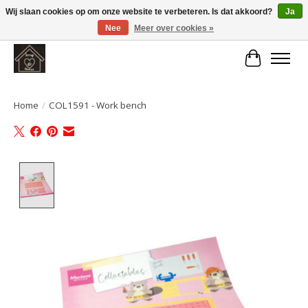
Wij slaan cookies op om onze website te verbeteren. Is dat akkoord?
Ja
Nee
Meer over cookies »
Large selection of products and fast shipping!
Winkelwa
Home
/
COL1591 - Work bench
Product image slideshow Items