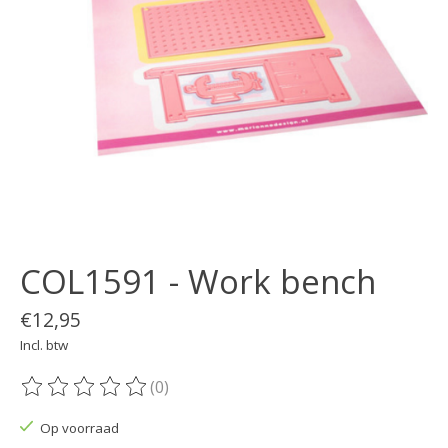
COL1591 - Work bench
€12,95
Incl. btw
(0)
De beoordeling van dit product is
0
van de 5
Op voorraad