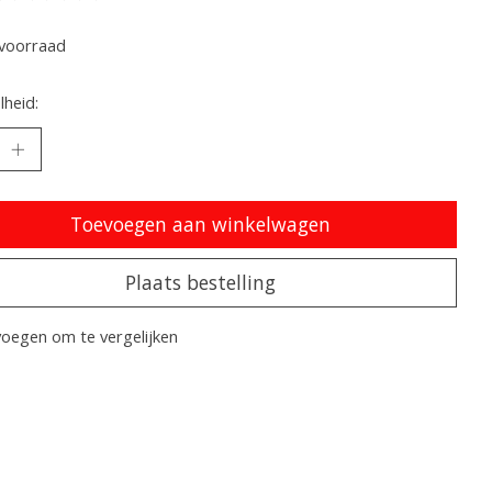
oordeling van dit product is
0
van de 5
voorraad
heid:
Toevoegen aan winkelwagen
Plaats bestelling
oegen om te vergelijken