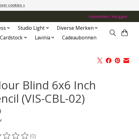
over cookies »
Aanmelden / Inloggen
ess
Studio Light
Diverse Merken
Cardstock
Lavinia
Cadeaubonnen
lour Blind 6x6 Inch
ncil (VIS-CBL-02)
9
w
(0)