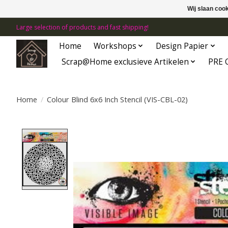
Wij slaan coo
Large selection of products and fast shipping!
Home
Workshops
Design Papier
Scrap@Home exclusieve Artikelen
PRE 
Home
/
Colour Blind 6x6 Inch Stencil (VIS-CBL-02)
Product image slideshow Items