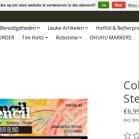
kies op om onze website te verbeteren. Is dat akkoord?
Ja
Nee
Meer 
Benodigdheden
Leuke Artikelen
Hotfoil & Betterpr
ORDER
Tim Holtz
Robotime
OHUHU MARKERS
Co
Ste
€6,9
Incl. bt