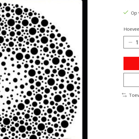
De be
Op 
Hoeveel
Toev