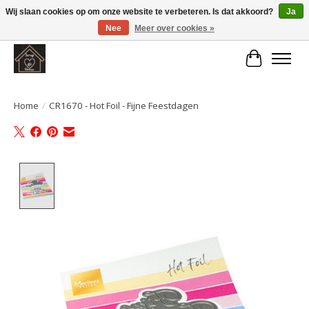
Wij slaan cookies op om onze website te verbeteren. Is dat akkoord?
Ja
Nee
Meer over cookies »
Large selection of products and fast shipping!
Winkelwa
Home
/
CR1670 - Hot Foil - Fijne Feestdagen
Product image slideshow Items