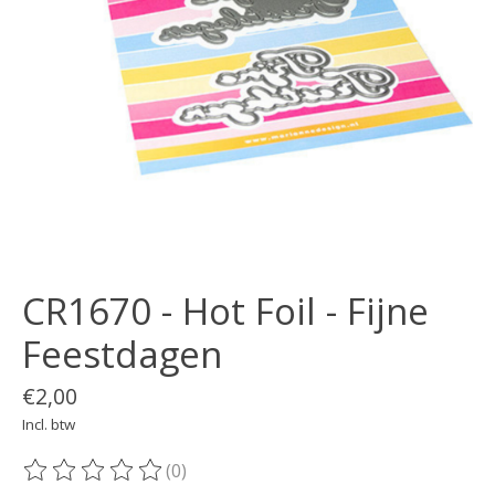
CR1670 - Hot Foil - Fijne
Feestdagen
€2,00
Incl. btw
(0)
De beoordeling van dit product is
0
van de 5