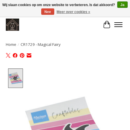
Wij slaan cookies op om onze website te verbeteren. Is dat akkoord?
Ja
Nee
Meer over cookies »
Large selection of products and fast shipping!
Winkelwa
Home
/
CR1729 - Magical Fairy
Product image slideshow Items