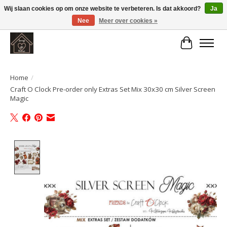
Wij slaan cookies op om onze website te verbeteren. Is dat akkoord?
Ja
Nee
Meer over cookies »
Large selection of products and fast shipping!
Winkelwa
Home
/
Craft O Clock Pre-order only Extras Set Mix 30x30 cm Silver Screen
Magic
Product image slideshow Items