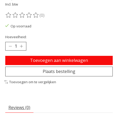
Incl. btw
(0)
De beoordeling van dit product is
0
van de 5
Op voorraad
Hoeveelheid:
Toevoegen aan winkelwagen
Plaats bestelling
Toevoegen om te vergelijken
Reviews (0)