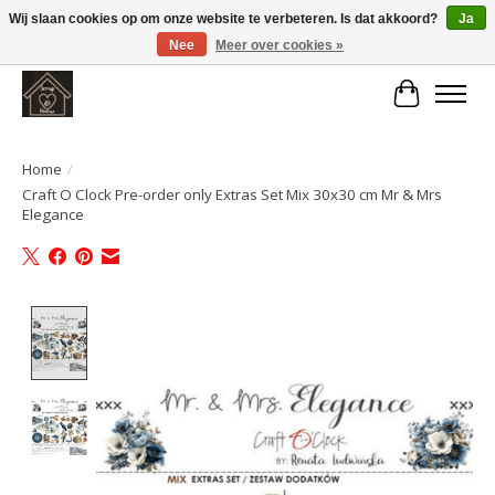
Wij slaan cookies op om onze website te verbeteren. Is dat akkoord?
Ja
Nee
Meer over cookies »
Large selection of products and fast shipping!
Winkelwa
Home
/
Craft O Clock Pre-order only Extras Set Mix 30x30 cm Mr & Mrs
Elegance
Product image slideshow Items