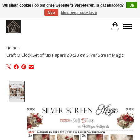
Wij slaan cookies op om onze website te verbeteren. Is dat akkoord?
Ja
Nee
Meer over cookies »
Large selection of products and fast shipping!
Winkelwa
Home
/
Craft O Clock Set of Mix Papers 20x20 cm Silver Screen Magic
Product image slideshow Items