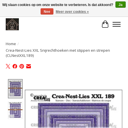
Wij slaan cookies op om onze website te verbeteren. Is dat akkoord?
Ja
Nee
Meer over cookies »
Large selection of products and fast shipping!
Winkelwa
Home
/
Crea-Nest-Lies XXL Snijrechthoeken met stippen en strepen
(CLNestXXL189)
Product image slideshow Items