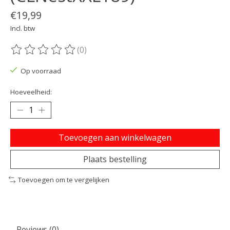
€19,99
Incl. btw
(0)
De beoordeling van dit product is
0
van de 5
Op voorraad
Hoeveelheid:
Toevoegen aan winkelwagen
Plaats bestelling
Toevoegen om te vergelijken
Reviews (0)