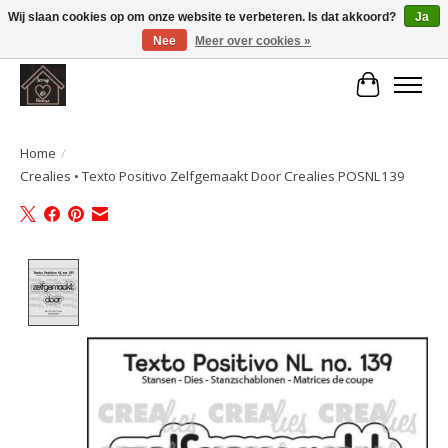
Wij slaan cookies op om onze website te verbeteren. Is dat akkoord?
Ja
Nee
Meer over cookies »
Large selection of products and fast shipping!
Winkelwa
Home
/
Crealies • Texto Positivo Zelfgemaakt Door Crealies POSNL139
Product image slideshow Items