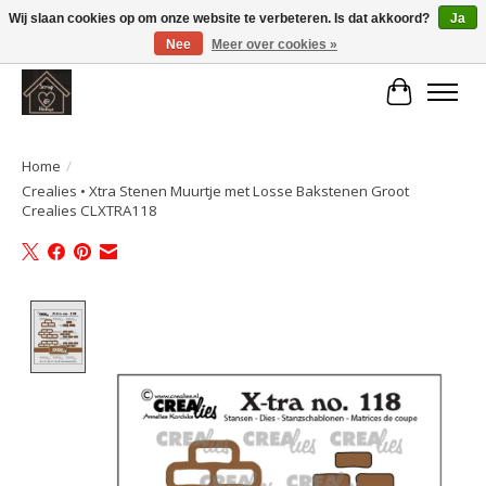
Wij slaan cookies op om onze website te verbeteren. Is dat akkoord?
Ja
Nee
Meer over cookies »
Large selection of products and fast shipping!
Winkelwa
Home
/
Crealies • Xtra Stenen Muurtje met Losse Bakstenen Groot
Crealies CLXTRA118
Product image slideshow Items