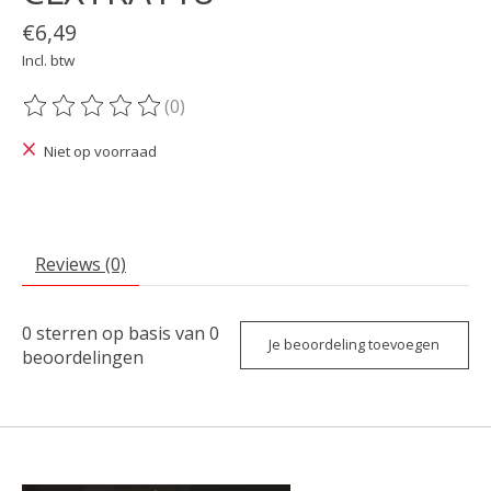
€6,49
Incl. btw
(0)
De beoordeling van dit product is
0
van de 5
Niet op voorraad
Reviews (0)
0
sterren op basis van
0
Je beoordeling toevoegen
beoordelingen