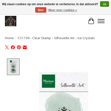
Wij slaan cookies op om onze website te verbeteren. Is dat akkoord?
Ja
Nee
Meer over cookies »
Large selection of products and fast shipping!
Winkelwa
Home
/
CS1199 - Clear Stamp – Silhouette Art – Ice Crystals
Product image slideshow Items