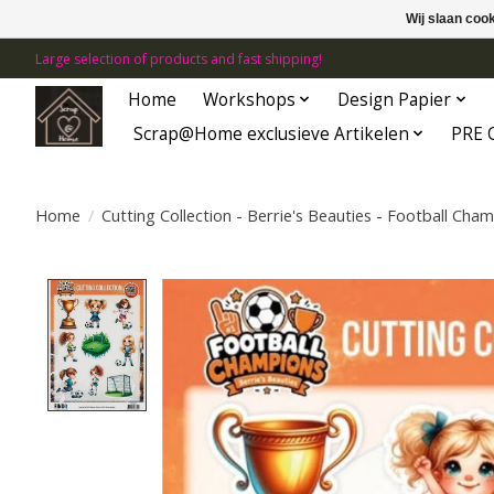
Wij slaan coo
Large selection of products and fast shipping!
Home
Workshops
Design Papier
Scrap@Home exclusieve Artikelen
PRE 
Home
/
Cutting Collection - Berrie's Beauties - Football Cham
Product image slideshow Items