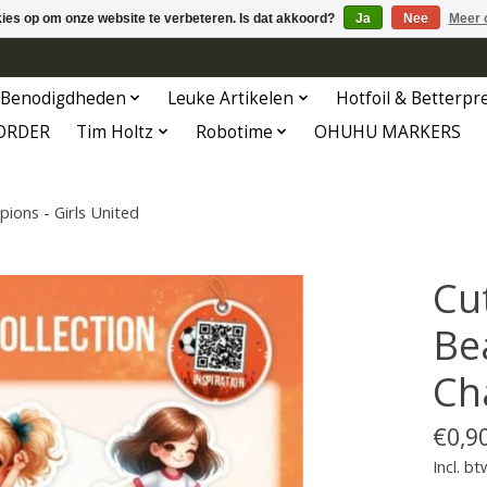
kies op om onze website te verbeteren. Is dat akkoord?
Ja
Nee
Meer 
Benodigdheden
Leuke Artikelen
Hotfoil & Betterpr
ORDER
Tim Holtz
Robotime
OHUHU MARKERS
pions - Girls United
Cut
Bea
Ch
€0,9
Incl. bt