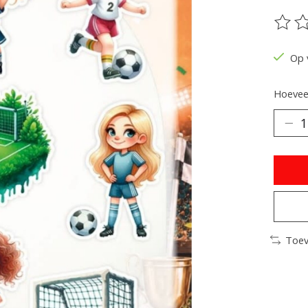
De be
Op 
Hoeveel
Toev