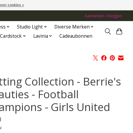
over cookies »
Aanmelden / Inloggen
ess
Studio Light
Diverse Merken
Cardstock
Lavinia
Cadeaubonnen
ting Collection - Berrie's
uties - Football
ampions - Girls United
0
w