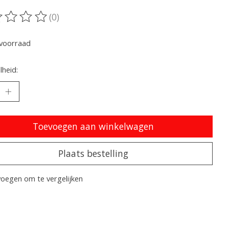
(0)
oordeling van dit product is
0
van de 5
voorraad
heid:
Toevoegen aan winkelwagen
Plaats bestelling
oegen om te vergelijken