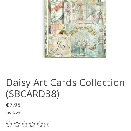
Daisy Art Cards Collection
(SBCARD38)
€7,95
Incl. btw
(0)
De beoordeling van dit product is
0
van de 5