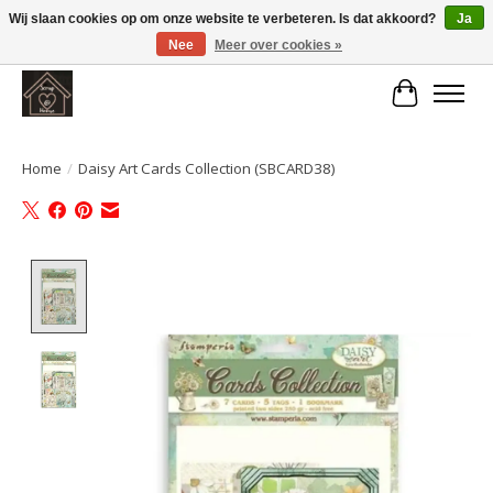
Wij slaan cookies op om onze website te verbeteren. Is dat akkoord?
Ja
Nee
Meer over cookies »
Large selection of products and fast shipping!
Winkelwa
Home
/
Daisy Art Cards Collection (SBCARD38)
Product image slideshow Items