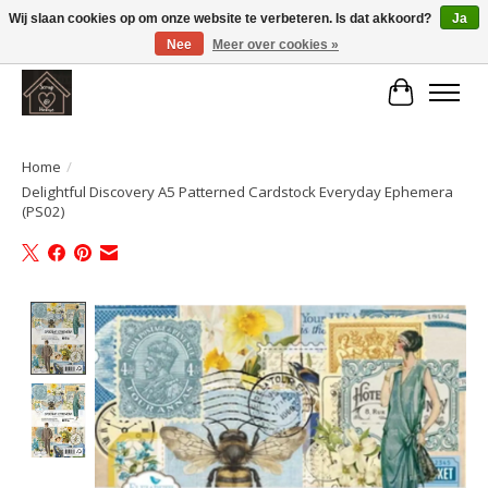
Wij slaan cookies op om onze website te verbeteren. Is dat akkoord?
Ja
Nee
Meer over cookies »
Large selection of products and fast shipping!
Winkelwa
Home
/
Delightful Discovery A5 Patterned Cardstock Everyday Ephemera
(PS02)
Product image slideshow Items