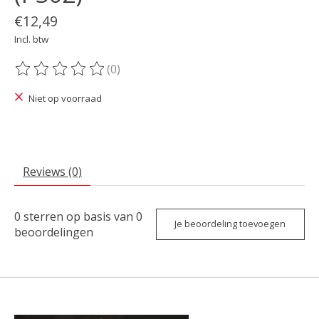
€12,49
Incl. btw
(0)
De beoordeling van dit product is
0
van de 5
Niet op voorraad
Reviews (0)
0
sterren op basis van
0
Je beoordeling toevoegen
beoordelingen