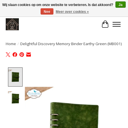
Wij slaan cookies op om onze website te verbeteren. Is dat akkoord?
Ja
Nee
Meer over cookies »
Large selection of products and fast shipping!
Winkelwa
Home
/
Delightful Discovery Memory Binder Earthy Green (MB001)
Product image slideshow Items